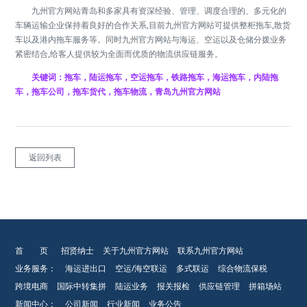
九州官方网站青岛和多家具有资深经验、管理、调度合理的、多元化的
车辆运输企业保持着良好的合作关系,目前九州官方网站可提供整柜拖车,散货
车以及港内拖车服务等。同时九州官方网站与海运、空运以及仓储分拨业务
紧密结合,给客人提供较为全面而优质的物流供应链服务。
关键词：拖车，陆运拖车，空运拖车，铁路拖车，海运拖车，内陆拖
车，拖车公司，拖车货代，拖车物流，青岛九州官方网站
返回列表
首 页
招贤纳士
关于九州官方网站
联系九州官方网站
业务服务：
海运进出口
空运/海空联运
多式联运
综合物流保税
跨境电商
国际中转集拼
陆运业务
报关报检
供应链管理
拼箱场站
新闻中心：
公司新闻
行业新闻
业务公告