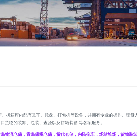
箱库。拼箱库内配有叉车、托盘、打包机等设备，并拥有专业的操作、理货
口货物的装卸、包装、查验以及拼箱装箱 等各项服务。
岛物流仓储，青岛保税仓储，货代仓储，内陆拖车，场站堆场，货物装卸