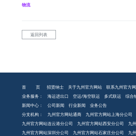
物流
返回列表
首 页
招贤纳士
关于九州官方网站
联系九州官方网
业务服务：
海运进出口
空运/海空联运
多式联运
综合
新闻中心：
公司新闻
行业新闻
业务公告
分支机构：
九州官方网站通商
九州官方网站上海分公司
九州官方网站连云港分公司
九州官方网站西安分公司
九
九州官方网站深圳分公司
九州官方网站石家庄分公司
九