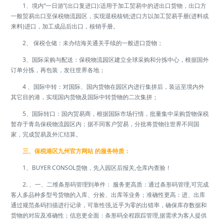
1、境内“一日游”(出口复进口):适用于加工贸易中的进出口货物，出口方
一般贸易出口至保税物流园区，实现退税核销;进口方以加工贸易手册(进料或
来料)进口，加工成品后出口，核销手册。
2、 保税仓储：未办结海关通关手续的一般进口货物；
3、国际采购与配送：保税物流园区建立全球采购和分拣中心，根据国外
订单分拣，再包装，发往世界各地；
4 、国际中转：对国际、国内货物在园区内进行集拼后，装运至境内外
其它目的港，实现国内货物及国际中转货物的二次集拼；
5、国际转口：国内贸易商，根据国际市场行情，批量集中采购货物保税
暂存于青岛保税物流园区内；据不同客户贸易，分批将货物往世界不同国
家，完成贸易及外汇结算。
三、保税港区九州官方网站 的服务特质：
1、BUYER CONSOL货物，先入园区后报关,仓库内查验！
2. 、一、二维条形码管理到单件： 服务更高质：通过条形码管理,可完成
客人多品种多型号货物的入库、分捡、出库等业务；准确性更高：进、出库
通过规范条码扫描进行记录，可靠性强,近乎为零的出错率，确保库存数据和
货物的对应及准确性；信息更全面：条形码全程跟踪管理,据需求为客人提供