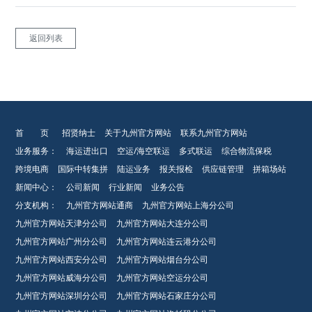
返回列表
首 页
招贤纳士
关于九州官方网站
联系九州官方网站
业务服务：
海运进出口
空运/海空联运
多式联运
综合物流保税
跨境电商
国际中转集拼
陆运业务
报关报检
供应链管理
拼箱场站
新闻中心：
公司新闻
行业新闻
业务公告
分支机构：
九州官方网站通商
九州官方网站上海分公司
九州官方网站天津分公司
九州官方网站大连分公司
九州官方网站广州分公司
九州官方网站连云港分公司
九州官方网站西安分公司
九州官方网站烟台分公司
九州官方网站威海分公司
九州官方网站空运分公司
九州官方网站深圳分公司
九州官方网站石家庄分公司