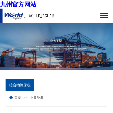
九州官方网站
综合物流保税
首页
业务类型