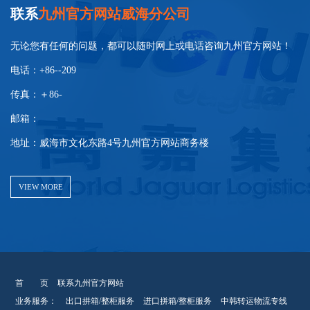
联系
九州官方网站威海分公司
无论您有任何的问题，都可以随时网上或电话咨询九州官方网站！
电话：+86--209
传真：＋86-
邮箱：
地址：威海市文化东路4号九州官方网站商务楼
VIEW MORE
首 页
联系九州官方网站
业务服务：
出口拼箱/整柜服务
进口拼箱/整柜服务
中韩转运物流专线