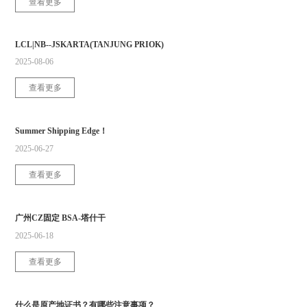
查看更多
LCL|NB--JSKARTA(TANJUNG PRIOK)
2025-08-06
查看更多
Summer Shipping Edge！
2025-06-27
查看更多
广州CZ固定 BSA-塔什干
2025-06-18
查看更多
什么是原产地证书？有哪些注意事项？