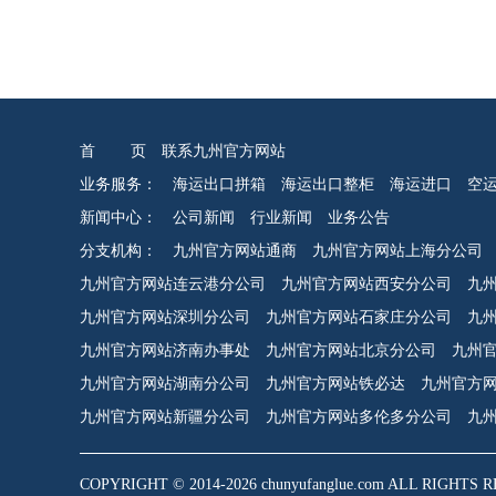
首 页
联系九州官方网站
业务服务：
海运出口拼箱
海运出口整柜
海运进口
空
新闻中心：
公司新闻
行业新闻
业务公告
分支机构：
九州官方网站通商
九州官方网站上海分公司
九州官方网站连云港分公司
九州官方网站西安分公司
九
九州官方网站深圳分公司
九州官方网站石家庄分公司
九
九州官方网站济南办事处
九州官方网站北京分公司
九州
九州官方网站湖南分公司
九州官方网站铁必达
九州官方
九州官方网站新疆分公司
九州官方网站多伦多分公司
九
COPYRIGHT © 2014-2026 chunyufanglue.com ALL 