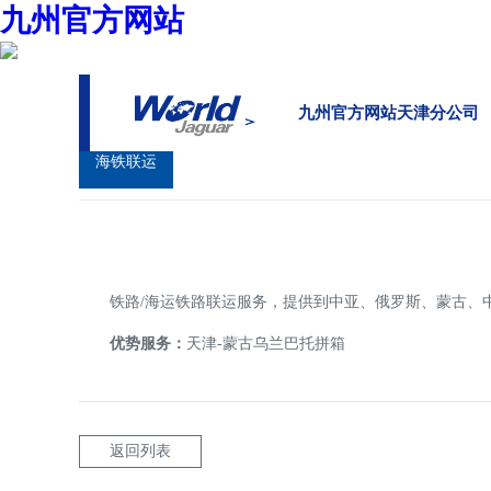
九州官方网站
九州官方网站天津分公司
海铁联运
铁路/海运铁路联运服务，提供到中亚、俄罗斯、蒙古、
优势服务：
天津-蒙古乌兰巴托拼箱
返回列表