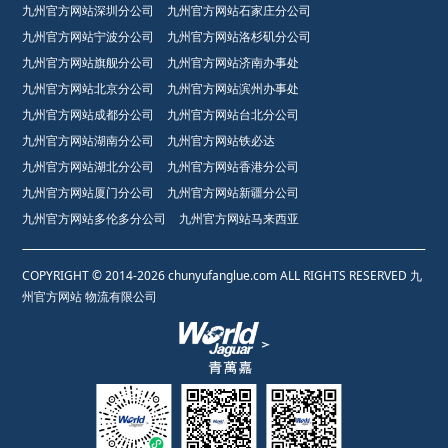
九州官方网站深圳分公司
九州官方网站石家庄分公司
九州官方网站宁波分公司
九州官方网站洛杉矶分公司
九州官方网站旗舰分公司
九州官方网站济南办事处
九州官方网站北京分公司
九州官方网站滨州办事处
九州官方网站成都分公司
九州官方网站台北分公司
九州官方网站湖南分公司
九州官方网站铁必达
九州官方网站湖北分公司
九州官方网站香港分公司
九州官方网站厦门分公司
九州官方网站新疆分公司
九州官方网站多伦多分公司
九州官方网站马来西亚
COPYRIGHT © 2014-2026 chunyufanglue.com ALL RIGHTS RESERVED 九
州官方网站 物流有限公司