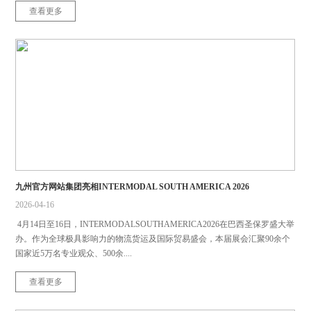
查看更多
九州官方网站集团亮相INTERMODAL SOUTH AMERICA 2026
2026-04-16
4月14日至16日，INTERMODALSOUTHAMERICA2026在巴西圣保罗盛大举
办。作为全球极具影响力的物流货运及国际贸易盛会，本届展会汇聚90余个
国家近5万名专业观众、500余....
查看更多