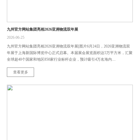
九州官方网站集团亮相2026亚洲物流双年展
2026-06-25
九州官方网站集团亮相2026亚洲物流双年展[图片6月24日，2026亚洲物流双
年展于上海新国际博览中心正式启幕。本届展会展览面积达5万平方米，汇聚
全球超40个国家和地区850家行业标杆企业，预计吸引4万名海内....
查看更多