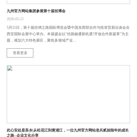
九州官方网站集团参展第十届丝博会
2026-05-21
5月21日，第十届丝绸之路国际博览会暨中国东西部合作与投资贸易洽谈会在
西安国际会展中心举办。本届盛会以“丝路融通新机遇?开放合作新篇章”为主
题，规划六大特色展区，聚焦多领域产业....
查看更多
此心安处是吾乡|从松花江到黄浦江，一位九州官方网站老兵贰拾陆年的成长
之路--企业文化分享