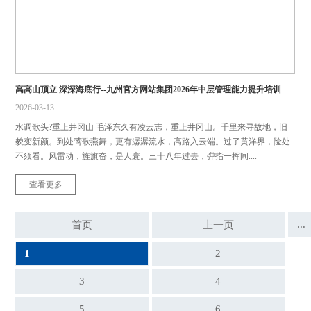
高高山顶立 深深海底行--九州官方网站集团2026年中层管理能力提升培训
2026-03-13
水调歌头?重上井冈山 毛泽东久有凌云志，重上井冈山。千里来寻故地，旧
貌变新颜。到处莺歌燕舞，更有潺潺流水，高路入云端。过了黄洋界，险处
不须看。风雷动，旌旗奋，是人寰。三十八年过去，弹指一挥间....
查看更多
...
首页
上一页
1
2
3
4
5
6