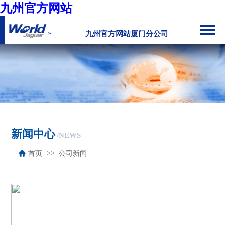
九州官方网站
九州官方网站厦门分公司
新闻中心
/NEWS
首页
公司新闻