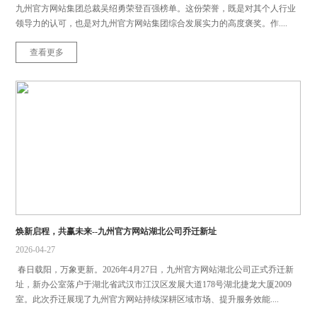
九州官方网站集团总裁吴绍勇荣登百强榜单。这份荣誉，既是对其个人行业
领导力的认可，也是对九州官方网站集团综合发展实力的高度褒奖。作....
查看更多
焕新启程，共赢未来--九州官方网站湖北公司乔迁新址
2026-04-27
春日载阳，万象更新。2026年4月27日，九州官方网站湖北公司正式乔迁新
址，新办公室落户于湖北省武汉市江汉区发展大道178号湖北捷龙大厦2009
室。此次乔迁展现了九州官方网站持续深耕区域市场、提升服务效能....