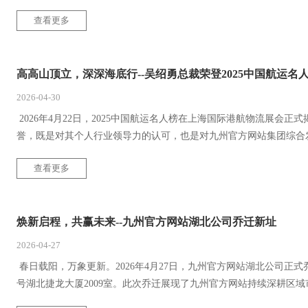
查看更多
高高山顶立，深深海底行--吴绍勇总裁荣登2025中国航运名
2026-04-30
2026年4月22日，2025中国航运名人榜在上海国际港航物流展会
誉，既是对其个人行业领导力的认可，也是对九州官方网站集团综合发展
查看更多
焕新启程，共赢未来--九州官方网站湖北公司乔迁新址
2026-04-27
春日载阳，万象更新。2026年4月27日，九州官方网站湖北公司正
号湖北捷龙大厦2009室。此次乔迁展现了九州官方网站持续深耕区域市