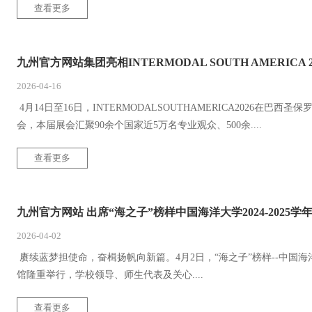
查看更多
九州官方网站集团亮相INTERMODAL SOUTH AMERICA 2
2026-04-16
4月14日至16日，INTERMODALSOUTHAMERICA2026
会，本届展会汇聚90余个国家近5万名专业观众、500余....
查看更多
九州官方网站 出席“海之子”榜样中国海洋大学2024-2025
2026-04-02
赓续蓝梦担使命，奋楫扬帆向新篇。4月2日，“海之子”榜样--中国海洋
馆隆重举行，学校领导、师生代表及关心....
查看更多