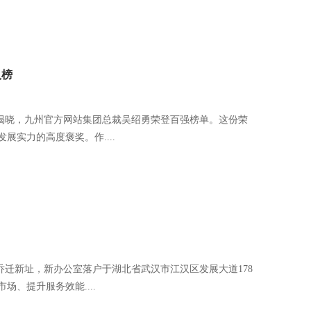
人榜
正式揭晓，九州官方网站集团总裁吴绍勇荣登百强榜单。这份荣
实力的高度褒奖。作....
式乔迁新址，新办公室落户于湖北省武汉市江汉区发展大道178
场、提升服务效能....