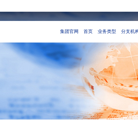
集团官网
首页
业务类型
分支机