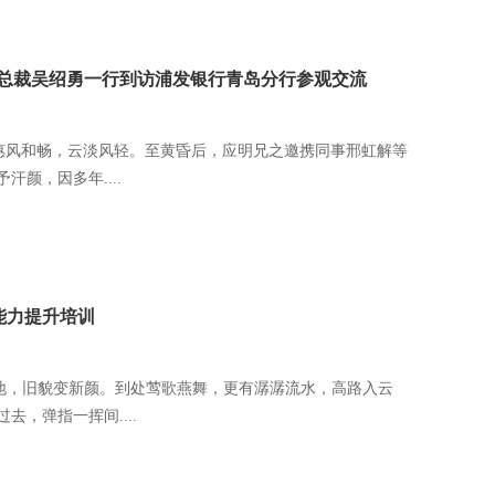
团总裁吴绍勇一行到访浦发银行青岛分行参观交流
惠风和畅，云淡风轻。至黄昏后，应明兄之邀携同事邢虹解等
颜，因多年....
理能力提升培训
故地，旧貌变新颜。到处莺歌燕舞，更有潺潺流水，高路入云
，弹指一挥间....