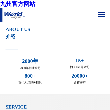
九州官方网站
ABOUT US
介绍
15+
2000年
拥有15+分公司
2000年创建公司
800+
20000+
货代人员服务团队
合作客户
SERVICE