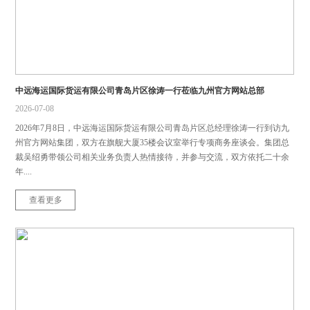
中远海运国际货运有限公司青岛片区徐涛一行莅临九州官方网站总部
2026-07-08
2026年7月8日，中远海运国际货运有限公司青岛片区总经理徐涛一行到访九
州官方网站集团，双方在旗舰大厦35楼会议室举行专项商务座谈会。集团总
裁吴绍勇带领公司相关业务负责人热情接待，并参与交流，双方依托二十余
年....
查看更多