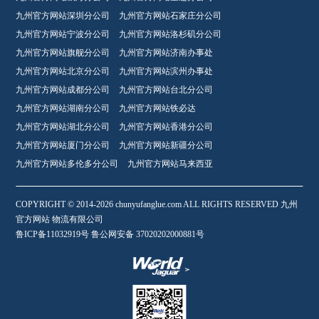
九州官方网站深圳分公司
九州官方网站石家庄分公司
九州官方网站宁波分公司
九州官方网站洛杉矶分公司
九州官方网站旗舰分公司
九州官方网站济南办事处
九州官方网站北京分公司
九州官方网站滨州办事处
九州官方网站成都分公司
九州官方网站台北分公司
九州官方网站湖南分公司
九州官方网站铁必达
九州官方网站湖北分公司
九州官方网站香港分公司
九州官方网站厦门分公司
九州官方网站新疆分公司
九州官方网站多伦多分公司
九州官方网站马来西亚
COPYRIGHT © 2014-2026 chunyufanglue.com ALL RIGHTS RESERVED 九州
官方网站 物流有限公司
鲁ICP备11032919号 鲁公网安备 37020202000881号