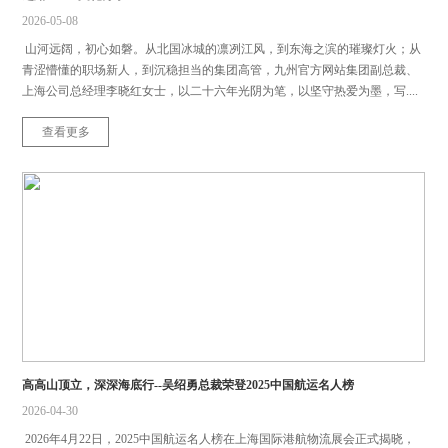
2026-05-08
山河远阔，初心如磐。从北国冰城的凛冽江风，到东海之滨的璀璨灯火；从
青涩懵懂的职场新人，到沉稳担当的集团高管，九州官方网站集团副总裁、
上海公司总经理李晓红女士，以二十六年光阴为笔，以坚守热爱为墨，写....
查看更多
高高山顶立，深深海底行--吴绍勇总裁荣登2025中国航运名人榜
2026-04-30
2026年4月22日，2025中国航运名人榜在上海国际港航物流展会正式揭晓，