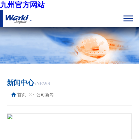
九州官方网站
新闻中心
/NEWS
首页
公司新闻