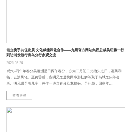
银企携手共促发展 文化赋能深化合作——九州官方网站集团总裁吴绍勇一行
到访浦发银行青岛分行参观交流
2026-03-20
绝句-丙午年春分吴蕴洲是日丙午春分，亦为二月初二龙抬头之日，惠风和
畅，云淡风轻。至黄昏后，应明兄之邀携同事邢虹解等聚于岛城之头等会
所。明兄嘱予书几字，并作一诗含春分及龙抬头。予汗颜，因多年....
查看更多