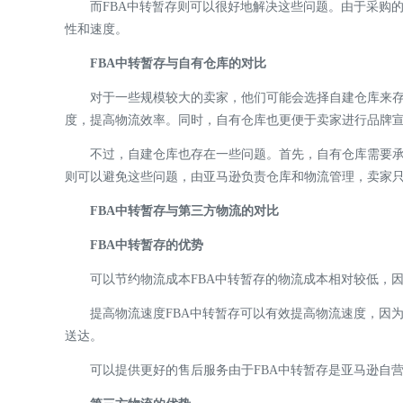
而FBA中转暂存则可以很好地解决这些问题。由于采购
性和速度。
FBA中转暂存与自有仓库的对比
对于一些规模较大的卖家，他们可能会选择自建仓库来存
度，提高物流效率。同时，自有仓库也更便于卖家进行品牌
不过，自建仓库也存在一些问题。首先，自有仓库需要承
则可以避免这些问题，由亚马逊负责仓库和物流管理，卖家
FBA中转暂存与第三方物流的对比
FBA中转暂存的优势
可以节约物流成本FBA中转暂存的物流成本相对较低，
提高物流速度FBA中转暂存可以有效提高物流速度，因
送达。
可以提供更好的售后服务由于FBA中转暂存是亚马逊自