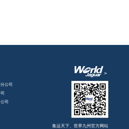
州分公司
公司
分公司
司
集运天下、世界九州官方网站