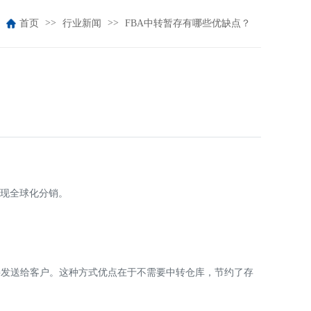
首页
行业新闻
FBA中转暂存有哪些优缺点？
实现全球化分销。
接发送给客户。这种方式优点在于不需要中转仓库，节约了存