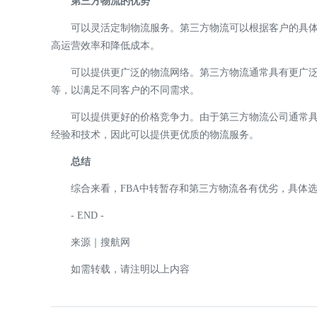
第三方物流的优势
可以灵活定制物流服务。第三方物流可以根据客户的具
高运营效率和降低成本。
可以提供更广泛的物流网络。第三方物流通常具有更广
等，以满足不同客户的不同需求。
可以提供更好的价格竞争力。由于第三方物流公司通常
经验和技术，因此可以提供更优质的物流服务。
总结
综合来看，FBA中转暂存和第三方物流各有优劣，具体
- END -
来源｜搜航网
如需转载，请注明以上内容