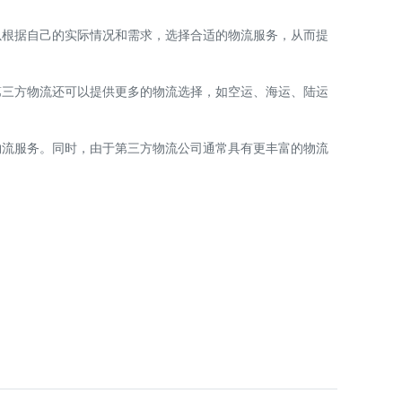
以根据自己的实际情况和需求，选择合适的物流服务，从而提
第三方物流还可以提供更多的物流选择，如空运、海运、陆运
物流服务。同时，由于第三方物流公司通常具有更丰富的物流