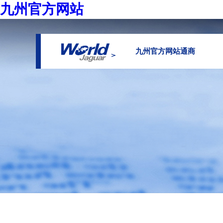
九州官方网站
九州官方网站通商