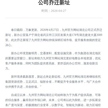
公司乔迁新址
时间：2026-04-27
春日载阳，万象更新。2026年4月27日，九州官方网站湖北公司正式乔迁
新址，新办公室落户于湖北省武汉市江汉区发展大道178号湖北捷龙大厦2009
室。此次乔迁展现了九州官方网站持续深耕区域市场、提升服务效能的坚定
决心。
新办公环境宽敞明亮，交通便利，配套设施完善，作为集团在湖北地区
的重要运营窗口，新址将助力九州官方网站湖北更好地整合本地资源，优化
客户服务体验，同时为团队提供更高效、更舒适的办公空间，激发创新活
力。
新环境承载新愿景，新起点奔赴新征程。九州官方网站湖北将继续依托
集团资源优势，立足武汉、辐射全省，不断提升专业服务水平，与广大合作
伙伴携手共进，共创价值。”
自成立以来，九州官方网站湖北公司始终致力于为客户提供高效、可靠
的综合服务，赢得良好市场口碑。未来，公司将以此为契机，进一步拓展业
务广度与深度，积极拥抱行业变革，以数字化、智能化为驱动，助力区域经