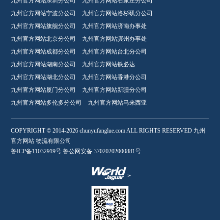
九州官方网站深圳分公司
九州官方网站石家庄分公司
九州官方网站宁波分公司
九州官方网站洛杉矶分公司
九州官方网站旗舰分公司
九州官方网站济南办事处
九州官方网站北京分公司
九州官方网站滨州办事处
九州官方网站成都分公司
九州官方网站台北分公司
九州官方网站湖南分公司
九州官方网站铁必达
九州官方网站湖北分公司
九州官方网站香港分公司
九州官方网站厦门分公司
九州官方网站新疆分公司
九州官方网站多伦多分公司
九州官方网站马来西亚
COPYRIGHT © 2014-2026 chunyufanglue.com ALL RIGHTS RESERVED 九州
官方网站 物流有限公司
鲁ICP备11032919号 鲁公网安备 37020202000881号