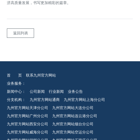
济高质量发展，书写更加精彩的篇章。
返回列表
首 页
联系九州官方网站
业务服务：
新闻中心：
公司新闻
行业新闻
业务公告
分支机构：
九州官方网站通商
九州官方网站上海分公司
九州官方网站天津分公司
九州官方网站大连分公司
九州官方网站广州分公司
九州官方网站连云港分公司
九州官方网站西安分公司
九州官方网站烟台分公司
九州官方网站威海分公司
九州官方网站空运分公司