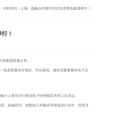
中欧班列（上海）战略合作签约仪式在进博会圆满举行！
举行！
红代表集团受邀出席。
进一批高质量合作项目、平台落地，做好流量集聚转化大文
）
国银行上海市分行资深客户经理杨军共同上台见证。
物流、金融班列、智能化口岸建设等领域进行合作，营造互