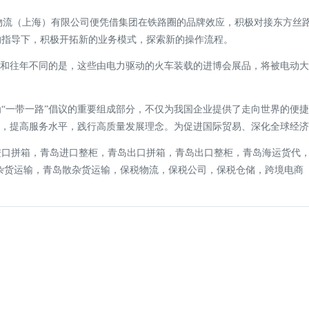
站 物流（上海）有限公司便凭借集团在铁路圈的品牌效应，积极对接东方丝
的指导下，积极开拓新的业务模式，探索新的操作流程。
海。和往年不同的是，这些由电力驱动的火车装载的进博会展品，将被电动
。
“一带一路”倡议的重要组成部分，不仅为我国企业提供了走向世界的便
"，提高服务水平，践行高质量发展理念。为促进国际贸易、深化全球经
进口拼箱，青岛进口整柜，青岛出口拼箱，青岛出口整柜，青岛海运货代
杂货运输，青岛散杂货运输，保税物流，保税公司，保税仓储，跨境电商