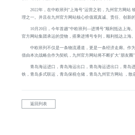
2022年，在中欧班列“上海号”运营之初，九州官方网
理之一。并且在九州官方网站核心价值观真诚、责任、创新
10月20日，今年首趟“中欧班列—进博号”顺利抵达上
官方网站集团承运的货物，搭乘进博号专列，顺利抵达上海
中欧班列不仅是一条物流通道，更是一条经济走廊。作为
借由本次战略合作为契机，九州官方网站将不断扩大"朋友圈
青岛海运进口，青岛海运出口，青岛海运进出口，青岛
铁，青岛多式联运，青岛保税仓储，青岛九州官方网站 ，散
返回列表