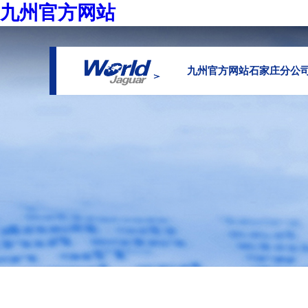
九州官方网站
九州官方网站石家庄分公