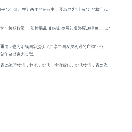
路平台公司。在近两年的运营中，逐渐成为“上海号”的核心代
大卡车装载转运，“进博展品”们奔赴参展的道路更加绿色。九州
捷通道，也为沿线国家提供了共享中国发展机遇的广阔平台。
济合作做出更大贡献。
，青岛海运物流，物流，货代，物流货代，货代物流，青岛海