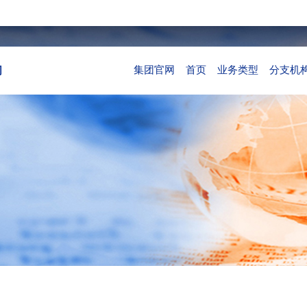
集团官网
首页
业务类型
分支机
司