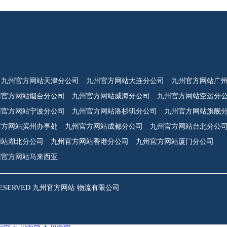
九州官方网站天津分公司
九州官方网站大连分公司
九州官方网站广
州官方网站烟台分公司
九州官方网站威海分公司
九州官方网站空运分
州官方网站宁波分公司
九州官方网站洛杉矶分公司
九州官方网站旗舰
官方网站滨州办事处
九州官方网站成都分公司
九州官方网站台北分公
网站湖北分公司
九州官方网站香港分公司
九州官方网站厦门分公司
州官方网站马来西亚
RIGHTS RESERVED 九州官方网站 物流有限公司