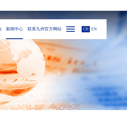
构
新闻中心
联系九州官方网站
CH
EN