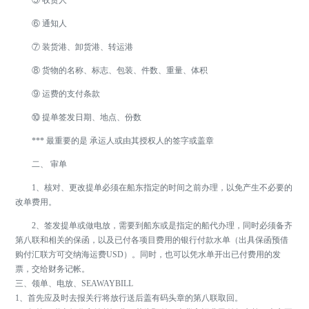
⑥ 通知人
⑦ 装货港、卸货港、转运港
⑧ 货物的名称、标志、包装、件数、重量、体积
⑨ 运费的支付条款
⑩ 提单签发日期、地点、份数
*** 最重要的是 承运人或由其授权人的签字或盖章
二、 审单
1、核对、更改提单必须在船东指定的时间之前办理，以免产生不必要的
改单费用。
2、签发提单或做电放，需要到船东或是指定的船代办理，同时必须备齐
第八联和相关的保函，以及已付各项目费用的银行付款水单（出具保函预借
购付汇联方可交纳海运费USD）。同时，也可以凭水单开出已付费用的发
票，交给财务记帐。
三、领单、电放、SEAWAYBILL
1、首先应及时去报关行将放行送后盖有码头章的第八联取回。