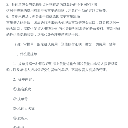
5、起运港码头与提箱地点分别在岛内或岛外两个不同的区域
这对于拖车的费用有着至关重要的影响，注意产生新的过路过桥费。
6、货柜已进场，但是由于特殊原因需要重箱出场
重箱进入码头后，因故必须移出码头处理后重新进码头出口，或者移到另一
码头出口，需提供发货人/拖车公司的相关说明和海关的验放资料、重新排载
的托运单提箱联等，到船代处办理重箱移场手续。
（四）审提单→船东确认费用→预借购付汇联→缴交一切费用→签单
一、什么是提单
1、提单是指一种用以证明海上货物运输合同和货物由承运人接管或装
船，以及承运人据以保证交付货物的单证。它是收货人提货的凭证。
2、提单内容：
① 船名航次
② 提单号
③ 承运人名称
④ 发货人
⑤ 收货人