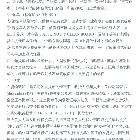
2、凭第四联去船代交纳单证费，若为预付，当货主运费已付凭水单（本市正
本，非本市可为副本但需货代保函）和第四联开出运费发票。
3、领单 （指领MASTER B/C）
① 领提单就是拿第八联和单证费发票，运费发票（业务联）去船代签发提单
② 若提单内容与第八联上的资料不同或者提单上需显示一些特殊内容（如
B/L上显示非木包装，ALSO NOTFY CLEAN BOARD）及船证等等）都需让
货主提代正本保函，并让船东确认同意，再加上货代保函才能签收提单。
③ 若货主许倒签提单提供的保函格式为外代规定格式，并一定应由船东确认
同意再加上货代保函。
注：领提单时间应等船开后，大副收据（第七联）由船东拿回船代经核对后
船代才会签发提单，一般要等船开半天后才行，不过若船东自已可以签发提
单的，就可以在船开后就签发单更改保函，只要货主的就行。
4、电放
在货物装船、船公司签发提单的情况下，收货人必须交出一份经适当背书
(dulyendorsed)的正本提单(在变更卸货港时或在其它特殊情况下，通常应交出
全套正本提单)(注：这是提单作为缴还证券的性质，即提单上请求提货权利
的实现必须以交还提单为要件)，并且还应付清所有应支付费用，然后方能在
卸货港取得提货单(DeliveryOrder，D／O)，提取货物。
当收货人无法及时获得提单，则通常是收货人凭保证书换取提货单后提货
(注：请区分航运实践中通常使用的“保函”的概念和担保法中“保证”的概念)。
但是，船公司不能以保证书对抗第三人(持有提单的真正的收货人)，因为提
单是承运人保证据以交付货物的单证。提单中载明的向记名人交付货物，或