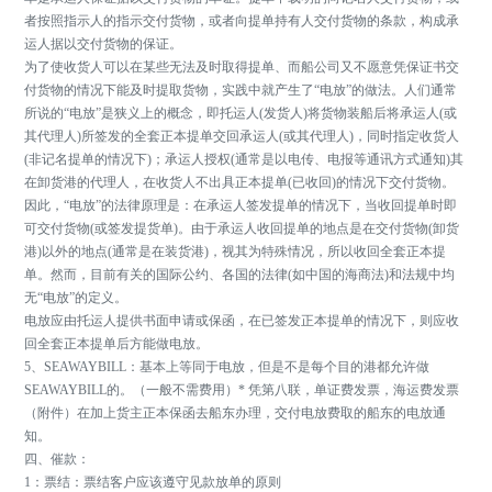
者按照指示人的指示交付货物，或者向提单持有人交付货物的条款，构成承
运人据以交付货物的保证。
为了使收货人可以在某些无法及时取得提单、而船公司又不愿意凭保证书交
付货物的情况下能及时提取货物，实践中就产生了“电放”的做法。人们通常
所说的“电放”是狭义上的概念，即托运人(发货人)将货物装船后将承运人(或
其代理人)所签发的全套正本提单交回承运人(或其代理人)，同时指定收货人
(非记名提单的情况下)；承运人授权(通常是以电传、电报等通讯方式通知)其
在卸货港的代理人，在收货人不出具正本提单(已收回)的情况下交付货物。
因此，“电放”的法律原理是：在承运人签发提单的情况下，当收回提单时即
可交付货物(或签发提货单)。由于承运人收回提单的地点是在交付货物(卸货
港)以外的地点(通常是在装货港)，视其为特殊情况，所以收回全套正本提
单。然而，目前有关的国际公约、各国的法律(如中国的海商法)和法规中均
无“电放”的定义。
电放应由托运人提供书面申请或保函，在已签发正本提单的情况下，则应收
回全套正本提单后方能做电放。
5、SEAWAYBILL：基本上等同于电放，但是不是每个目的港都允许做
SEAWAYBILL的。（一般不需费用）* 凭第八联，单证费发票，海运费发票
（附件）在加上货主正本保函去船东办理，交付电放费取的船东的电放通
知。
四、催款：
1：票结：票结客户应该遵守见款放单的原则