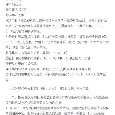
④产地证明
⑤口麦 头 副 页
⑥信用证副本
*OP在取得报关资料后，应先将其与先前的排载资料做核对，检查是否有做
更改，若有更改则应填写开航前更改，并重新打印一份新排载单2、6、7、
8、9联及装箱单以供申报。
**若通过第二家货代订舱，则由其负责排载，排载后，该货代会将排载单5、
6、7、8联进行交接，并附上一份空白的开航前更改（货代章）和空白的排载
单2、9联（货代章）以供申报。
将①排载，盖进场章后的排载单6、7、8、9联
②新打印的供申报报关的2、6、7、8、9联（打印上柜号、封签）
③开航前更改（货代章）
④正确的装箱单（有柜号、封签） ? ? ? ?交由外勤至船代处申报
若排载资料在申报时无更改，则不需要刷新的2，6，7，8，9联和开航前更
改。
此时船代会收取第2、9联，并在6、8联上加盖申报专用章
二、报检 是为获得因海关监管要求出口货物报关时需要由出入境检验检
疫局提供货物经检验后同意出口的通关单。
1、如果出口商品为国家规定需要做商检的物品，则需要货主提供有关报检换
单的相关单证。报关行提供发货人的发票、装箱单、销售合同，以及柜检