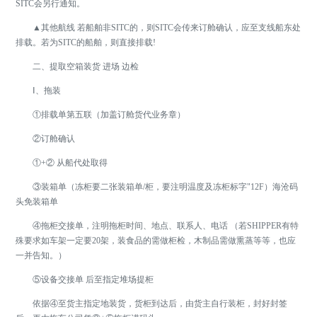
SITC会另行通知。
▲其他航线 若船舶非SITC的，则SITC会传来订舱确认，应至支线船东处
排载。若为SITC的船舶，则直接排载!
二、提取空箱装货 进场 边检
Ⅰ、拖装
①排载单第五联（加盖订舱货代业务章）
②订舱确认
①+② 从船代处取得
③装箱单（冻柜要二张装箱单/柜，要注明温度及冻柜标字"12F）海沧码
头免装箱单
④拖柜交接单，注明拖柜时间、地点、联系人、电话 （若SHIPPER有特
殊要求如车架一定要20架，装食品的需做柜检，木制品需做熏蒸等等，也应
一并告知。）
⑤设备交接单 后至指定堆场提柜
依据④至货主指定地装货，货柜到达后，由货主自行装柜，封好封签