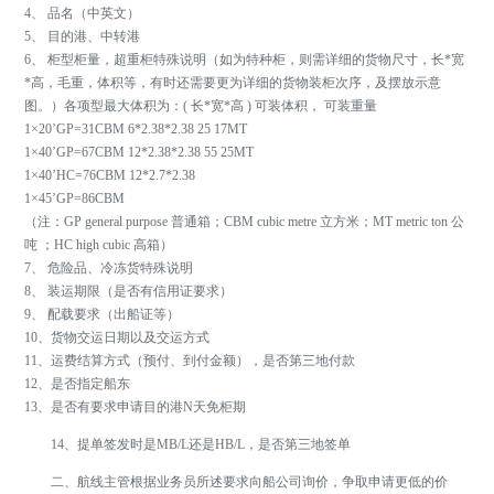
4、 品名（中英文）
5、 目的港、中转港
6、 柜型柜量，超重柜特殊说明（如为特种柜，则需详细的货物尺寸，长*宽
*高，毛重，体积等，有时还需要更为详细的货物装柜次序，及摆放示意
图。）各项型最大体积为：( 长*宽*高 ) 可装体积， 可装重量
1×20’GP=31CBM 6*2.38*2.38 25 17MT
1×40’GP=67CBM 12*2.38*2.38 55 25MT
1×40’HC=76CBM 12*2.7*2.38
1×45’GP=86CBM
（注：GP general purpose 普通箱；CBM cubic metre 立方米；MT metric ton 公
吨 ；HC high cubic 高箱）
7、 危险品、冷冻货特殊说明
8、 装运期限（是否有信用证要求）
9、 配载要求（出船证等）
10、货物交运日期以及交运方式
11、运费结算方式（预付、到付金额），是否第三地付款
12、是否指定船东
13、是否有要求申请目的港N天免柜期
14、提单签发时是MB/L还是HB/L，是否第三地签单
二、航线主管根据业务员所述要求向船公司询价，争取申请更低的价