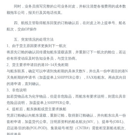
同时，业务员填写完整的公司业务封皮，并标注清楚各项费用的成本数
额拖车公司，报关行及其电话传真。
四、航线主管取得船东回复的订舱确认后，在封皮上补上提单号、船名
航次，交由OP操作
五、突发情况的处理方法
1、由于货主原因要求更换到下一航次
将原先订舱的确认回传通知船东退载该票，并重新订下一航次的舱位，若运
价有所变动应及时告知业务员，与货主协商。
2、货主要求申请目的港10~14天免柜期
与船东联系，确定可以申请到免柜期的具体天数N，并出具一份申请目的港N
天免柜期的申请书（加盖提单上SHIPPER公章），FAX给船东。再由其向目
的港申请，直到确认。
3、非危说明
如若货物品名为化学物品，但是非危险品，而船东有要求说明，则需出具非
危险品说明， 加盖提单上SHIPPER公章。
4、提柜后，船东换船或货主要求换船
凭原订舱确认向船东退载，重新订舱，取得新订舱确认，并向船东出具一份
套柜申请，加盖货代公章。注明原资料的船名航次(MV。)、提单号(OB/L)、
启运港/目的港(POL/POD)、集装箱号/柜型（CNTR#）需套柜至新船名航次、
新提单号。