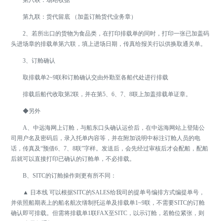
第九联：货代留底 （加盖订舱货代业务章）
2、若所出口的货物为食品类，在打印排载单的同时，打印一张已加盖码
头进场章的排载单第六联，填上进场日期，传真给报关行以供换取通关单。
3、订舱确认
取排载单2~9联和订舱确认交由外勤至各船代处进行排载
排载后船代收取第2联，并在第5、6、7、8联上加盖排载单证章。
◆另外
A、中远海网上订舱，与船东口头确认运价后，在中远海网站上登陆公
司用户名及密码后，录入托单内容等，并在附加说明中标注订舱人员的电
话，传真及“预借6、7、8联”字样。发送后，会先经过审核后才会配船，配船
后就可以直接打印已确认的订舱单，不必排载。
B、SITC的订舱操作则更有所不同：
▲ 日本线 可以根据SITC的SALES给我司的提单号编排方式编提单号，
并依照船期表上的船名航次缮制托运单及排载单1~9联，不需要SITC的订舱
确认即可排载。但需将排载单1联FAX至SITC，以示订舱，若舱位紧张，则