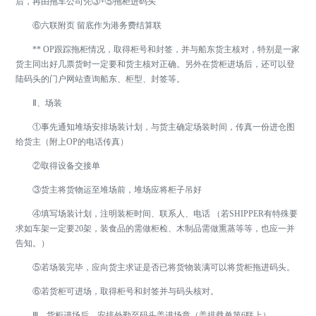
后，再由拖车公司凭③+⑤拖柜进码头
⑥六联附页 留底作为港务费结算联
** OP跟踪拖柜情况，取得柜号和封签，并与船东货主核对，特别是一家
货主同出好几票货时一定要和货主核对正确。另外在货柜进场后，还可以登
陆码头的门户网站查询船东、柜型、封签等。
Ⅱ、场装
①事先通知堆场安排场装计划，与货主确定场装时间，传真一份进仓图
给货主（附上OP的电话传真）
②取得设备交接单
③货主将货物运至堆场前，堆场应将柜子吊好
④填写场装计划，注明装柜时间、联系人、电话 （若SHIPPER有特殊要
求如车架一定要20架，装食品的需做柜检、木制品需做熏蒸等等，也应一并
告知。）
⑤若场装完毕，应向货主求证是否已将货物装满可以将货柜拖进码头。
⑥若货柜可进场，取得柜号和封签并与码头核对。
Ⅲ、货柜进场后，安排外勤至码头盖进场章（盖排载单第6联上）。