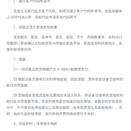
1、建立客户代码申请书
若货主在船代处无客户代码，则填写建立客户代码申请书，加盖排载单
上SHIPPER公章，至船代处申请添加代码即可。
2、排载后货主更改柜型柜量
更改船名、航次、提单号、箱主、箱型、尺寸、用箱数量等，先到出口
排载部门更改确认后到箱管部办理相应更改手续。更改提箱和回箱地点，直
接到箱管部办理。
3、退载
⑴ 一切排载后的货物都产生￥50的订舱费需支付。
⑵ 领取设备交接单后未到堆场提箱，因故退载，需持全套设备交接单到
船代办理退载
⑶ 货物因故退载而提柜后重箱尚未进入码头，持设备交接单的进场联到
船代处办理退载手续，并及时将所提空箱返回指定堆场。退载后的空箱未经
许可，不可擅自改用他票出口或擅自截留（改用他票需出具套柜保函）。否
则，由此引起的错用箱、损失和相关费用将由责任方承担。
4、在提柜时，没有拖车拖柜