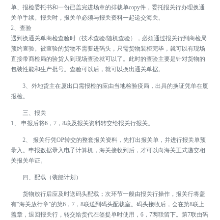
单、报检委托书和一份已盖完进场章的排载单copy件，委托报关行办理换通
关单手续。报关时，报关单必须与报关资料一起递交海关。
2、查验
遇到换通关单商检查验时（技术查验/随机查验），必须通过报关行到商检局
预约查验。被查验的货物不需要进码头，只需货物装柜完毕，就可以有现场
直接带商检局的验货人到现场查验就可以了。此时的查验主要是针对货物的
包装性能和生产批号。查验可以后，就可以换出通关单据。
3、外地货主在厦出口需报检的应由当地检验疫局，出具的换证凭单在厦
报检。
三、报关
1、 申报后将6，7，8联及报关资料转交给报关行报关。
2、 报关行凭OP转交的整套报关资料，先打出报关单，并进行报关单预
录入。申报数据录入电子计算机，海关接收到后，才可以向海关正式递交相
关报关单证。
四、配载（装船计划）
货物放行后应及时送码头配载；次环节一般由报关行操作，报关行将盖
有“海关放行章”的第6，7，8联送到码头配载室。码头接收后，会在第8联上
盖章，退回报关行，转交给货代在签提单时使用，6，7两联留下。第7联由码