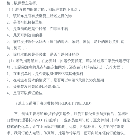
格，以供货主选择。
（Ⅰ）若直接与船东订舱，则应注意以下几点：
1、 该船东是否有接至货主所述之目的港
2、 是否可以接超重柜
3、 是直航船还是中转船，在哪里中转
4、 几天可到达目的港
5、 该航次挂靠什么码头（厦门的海天、象屿、国贸，岛外的国际货柜,嵩
屿，海润，）
6、 该航次舱位是否紧张，是否可以保证舱位
（Ⅱ）若为指定船东，在必要时（如运价更低廉）可以通过第二家货代进行订
舱，但是除注意的几点与船东相同外，还应在订舱前确认以下几个方面：
1、 在出提单时，是否要改SHIPPER或其他资料
2、 在货主有要求的情况下，是否可以申请N天目的港免柜期
3、 提单签发时是MB/L还是HB/L
4、 是否可以保证舱位
（以上仅适用于海运费预付FREIGHT PREPAID）
三、航线主管与船东/货代谈妥运价，且货主接受业务员报价后，签署出
口货物代理委托书S/O（订舱单），业务员便可订舱，至文件部门打印一份无
格式的托运单，并在上面标注明船期、运费、柜型柜量、及货主的特殊要
求、我司订舱人电话，传真等。托运单传毕后，便可向船东催传订舱确认。