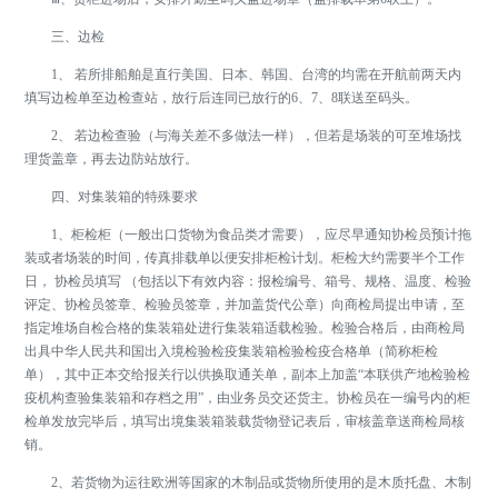
三、边检
1、 若所排船舶是直行美国、日本、韩国、台湾的均需在开航前两天内
填写边检单至边检查站，放行后连同已放行的6、7、8联送至码头。
2、 若边检查验（与海关差不多做法一样），但若是场装的可至堆场找
理货盖章，再去边防站放行。
四、对集装箱的特殊要求
1、柜检柜（一般出口货物为食品类才需要），应尽早通知协检员预计拖
装或者场装的时间，传真排载单以便安排柜检计划。柜检大约需要半个工作
日， 协检员填写 （包括以下有效内容：报检编号、箱号、规格、温度、检验
评定、协检员签章、检验员签章，并加盖货代公章）向商检局提出申请，至
指定堆场自检合格的集装箱处进行集装箱适载检验。检验合格后，由商检局
出具中华人民共和国出入境检验检疫集装箱检验检疫合格单（简称柜检
单），其中正本交给报关行以供换取通关单，副本上加盖“本联供产地检验检
疫机构查验集装箱和存档之用”，由业务员交还货主。协检员在一编号内的柜
检单发放完毕后，填写出境集装箱装载货物登记表后，审核盖章送商检局核
销。
2、若货物为运往欧洲等国家的木制品或货物所使用的是木质托盘、木制