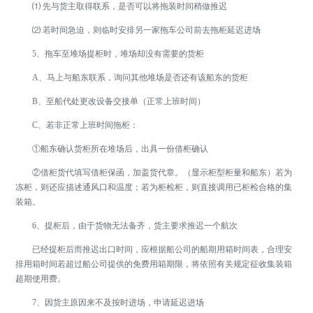
⑴ 先与货主取得联系，是否可以将拖装时间稍做推迟
⑵ 若时间急迫，则临时安排另一家拖车公司前去拖柜延迟进场
5、拖车至堆场提柜时，堆场却没有需要的货柜
A、马上与船东联系，询问其他堆场是否还有该船东的货柜
B、至船代处更改设备交接单（正常上班时间）
C、若非正常上班时间拖柜：
①船东确认货柜所在堆场后，出具一份借柜确认
②借柜货代填写借柜保函，加盖货代章。（显示柜型柜量和船东）若为
冻柜，则还应描述通风口和温度；若为柜检柜，则直接调用已柜检合格的集
装箱。
6、提柜后，由于货物无法备齐，货主要求推迟一个航次
已经提柜后而推迟出口时间，应根据船公司的船期用箱时间表，合理安
排用箱时间若超过船公司提供的免费用箱期限，将依照有关规定征收集装箱
超期使用费。
7、因货主原因来不及按时进场，申请延迟进场