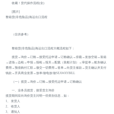
收藏！货代操作流程(全)
[图片]
整箱货(非危险品)海运出口流程
（仅供参考）
整箱货(非危险品)海运出口流程大概流程如下：
揽货→询价→订舱→接受托运申请→订舱确认→排载→发放空箱→装箱
→进场→边检→申报→报检→报关→配载（装船计划）→审提单→船东确认
费用→预借购付汇联→缴交一切费用→签单→向货主催款→货主确认并支付
钱款→开具商业发票→放单/做电放/做SEAWAYBILL
（一）揽货→询价→订舱→接受托运申请→订舱确认
一、业务员揽货，接受货主询价
揽货期间应向询价货主问明一些类别信息，如：
1、 发货人
2、 收货人
3、 通知人