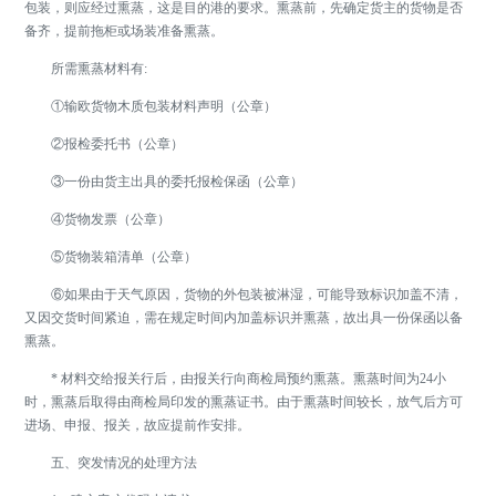
包装，则应经过熏蒸，这是目的港的要求。熏蒸前，先确定货主的货物是否
备齐，提前拖柜或场装准备熏蒸。
所需熏蒸材料有:
①输欧货物木质包装材料声明（公章）
②报检委托书（公章）
③一份由货主出具的委托报检保函（公章）
④货物发票（公章）
⑤货物装箱清单（公章）
⑥如果由于天气原因，货物的外包装被淋湿，可能导致标识加盖不清，
又因交货时间紧迫，需在规定时间内加盖标识并熏蒸，故出具一份保函以备
熏蒸。
* 材料交给报关行后，由报关行向商检局预约熏蒸。熏蒸时间为24小
时，熏蒸后取得由商检局印发的熏蒸证书。由于熏蒸时间较长，放气后方可
进场、申报、报关，故应提前作安排。
五、突发情况的处理方法