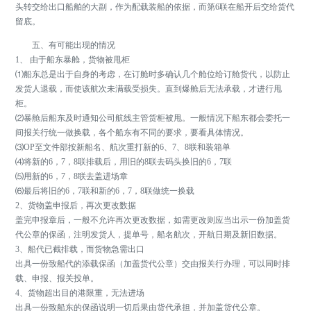
头转交给出口船舶的大副，作为配载装船的依据，而第6联在船开后交给货代
留底。
五、有可能出现的情况
1、 由于船东暴舱，货物被甩柜
⑴船东总是出于自身的考虑，在订舱时多确认几个舱位给订舱货代，以防止
发货人退载，而使该航次未满载受损失。直到爆舱后无法承载，才进行甩
柜。
⑵暴舱后船东及时通知公司航线主管货柜被甩。一般情况下船东都会委托一
间报关行统一做换载，各个船东有不同的要求，要看具体情况。
⑶OP至文件部按新船名、航次重打新的6、7、8联和装箱单
⑷将新的6，7，8联排载后，用旧的8联去码头换旧的6，7联
⑸用新的6，7，8联去盖进场章
⑹最后将旧的6，7联和新的6，7，8联做统一换载
2、货物盖申报后，再次更改数据
盖完申报章后，一般不允许再次更改数据，如需更改则应当出示一份加盖货
代公章的保函，注明发货人，提单号，船名航次，开航日期及新旧数据。
3、船代已截排载，而货物急需出口
出具一份致船代的添载保函（加盖货代公章）交由报关行办理，可以同时排
载、申报、报关投单。
4、货物超出目的港限重，无法进场
出具一份致船东的保函说明一切后果由货代承担，并加盖货代公章。